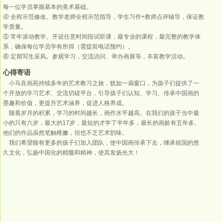
每一位学员掌握基本的美术基础。
④ 全程示范修改。教学老师全程示范指导，学生习作+教师点评辅导，保证教
学质量。
⑤ 常年滚动教学。开设任意时间段试听课，最专业的课程，最完整的教学体
系，确保每位学员学有所得（需提前电话预约）。
⑥ 定期写生采风。参观学习，交流访问、举办画展等，丰富教学活动。
心得寄语
小马良画苑持续多年的艺术教习之旅，犹如一扇窗口，为孩子们提供了一
个开放的学习艺术、交流切磋平台，引导孩子们认知、学习、传承中国画的
墨趣和价值，更提升艺术涵养，促进人格养成。
随着岁月的积累，学习的时间越长，画作水平越高。在我们的孩子当中最
小的只有六岁，最大的17岁，最短的才学了半年多，最长的画龄有五年多。
他们的作品虽然笔触稚嫩，但也不乏艺术韵味。
我们希望能有更多的孩子们加入团队，使中国画传承下去，继承祖国的悠
久文化，弘扬中国化的精髓和精神，使其发扬光大！